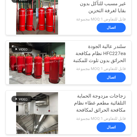
غير مسبب للتآكل بدون
بقايا لغرفة التخزين
9
قابل للتفاوض MOQ:1 مجموعة
عامل تنظيف إخماد
اتصال
الحرائق
سلندر عالية الجودة
HFC227ea نظام مكافحة
الحرائق بدون تلوث للمكتبة
قابل للتفاوض MOQ:1 مجموعة
اتصال
18
مطفأة حريق
زجاجات مزدوجة الحماية
التلقائية مطعم غطاء نظام
أوتوماتيكية
مكافحة الحرائق لمكافحة
الحرائق في الفنادق
قابل للتفاوض MOQ:1 مجموعة
اتصال