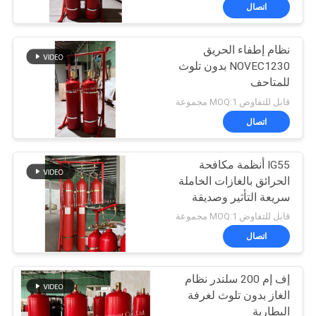
جولة
اتصال
في
نظام إطفاء الحريق
المعمل
62
NOVEC1230 بدون تلوث
للمتاحف
نظام إخماد حريق الغاز
رقابة
قابل للتفاوض MOQ:1 مجموعة
الخامل
جودة
اتصال
IG55 أنظمة مكافحة
تحميل
الحرائق بالغازات الخاملة
سريعة التأثير وصديقة
47
اطلب
للبيئة وآمنة
قابل للتفاوض MOQ:1 مجموعة
نظام مكافحة الحرائق
اقتباس
اتصال
في المطبخ
إف إم 200 سلندر نظام
خريطة
الغاز بدون تلوث لغرفة
الموقع
البطارية