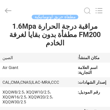
Guangdong
Air
Giant
Fire
Equipment
مطفأة حريق أوتوماتيكية
Co.,Ltd..
All
Rights
مراقبة درجة الحرارة 1.6Mpa
بيت
Reserved.
FM200 مطفأة بدون بقايا لغرفة
منتجات
الخادم
عرض
مكان المنشأ:
الصين
الواقع
اسم العلامة
Air Giant
الافتراضي
التجارية:
إصدار الشهادات:
CAL,CMA,CNAS,ILAC-MRA,CCC
معلومات
رقم الموديل:
XQQW8/2.5، XQQW10/2.5،
عنا
XQQW16/2.5، XQQW20/2.5،
XQQW30/2.5