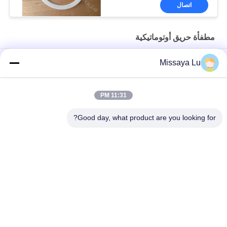
اتصال
مطفأة حريق أوتوماتيكية
التحكم في درجة الحرارة 68 ℃ HFC 227ea طفاية حريق أوتوماتيكية
Missaya Lu
بدون بقايا
طفاية حريق أوتوماتيكية مغلقة FM200 سعة 8 لتر 10 لتر 16 لتر
11:31 PM
تعليق طفاية حريق أوتوماتيكية FM200 بدون بقايا لغرفة UPS
Good day, what product are you looking for?
فئات شعبية
جميع
نظام إخماد الحرائق 
نظام إخماد الحرائق 
Fm200
Novec 1230
نظام مكافحة الحرائق 
نظام إخماد حريق 
في المطبخ
الغاز الخامل