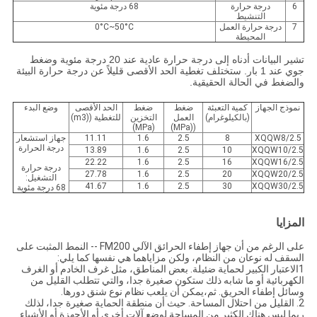
6
درجة حرارة
68 درجة مئوية
التنشيط
7
درجة حرارة العمل
0°C~50°C
المحيطة
تشير البيانات أدناه إلى درجة حرارة عادية عند 20 درجة مئوية وضغط
جوي عند 1 بار. ستختلف تغطية الحد الأقصى قليلاً عن درجة حرارة البيئة
والضغط في الحالة الحقيقية.
نموذج الجهاز
كمية التعبئة
ضغط
ضغط
الحد الأقصى
وضع البدء
(بالكيلوغرام)
العمل
التخزين
للتغطية ((m3)
(MPa)
((MPa)
XQQW8/2.5
8
2.5
1.6
11.11
جهاز استشعار
درجة الحرارة
13.89
1.6
2.5
10
XQQW10/2.5
22.22
1.6
2.5
16
XQQW16/2.5
درجة حرارة
27.78
1.6
2.5
20
XQQW20/2.5
التشغيل:
41.67
1.6
2.5
30
XQQW30/2.5
68 درجة مئوية
المزايا
على الرغم من أن جهاز إطفاء الحرائق الآلي FM200 -- النمط المثبت على
السقف له نوعان من النظام، ولكن مزاياهما هي نفسها كما يلي:
1الاعتبار الكبير لحماية ضئيلة. بعض المناطق، مثل غرف الخادم أو الغرف
الكهربائية أو ما شابه ذلك ستكون صغيرة جدا، والتي تتطلب القليل من
وسائل إطفاء الحريق. ثم،يمكن أن يلعب نظام نوع شنق دورها.
2. القليل من احتلال المساحة. حيث أن منطقة الحماية صغيرة جدا، لذلك
ربما ليس هناك الكثير من المساحة لوضع آلات أخرى أو الأجهزة أو الأشياء.