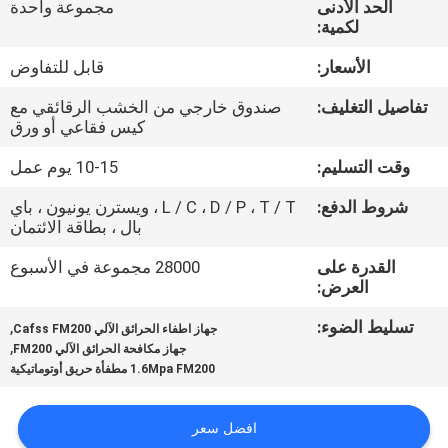
الحد الأدنى
مجموعة واحدة
جولة
لكمية:
في
الأسعار:
قابل للتفاوض
المعمل
تفاصيل التغليف:
صندوق خارجي من الخشب الرقائقي مع
كيس فقاعي أو ورق
رقابة
وقت التسليم:
10-15 يوم عمل
جودة
شروط الدفع:
L / C ، D / P ، T / T ، ويسترن يونيون ، باي
بال ، بطاقة الائتمان
تحميل
القدرة على
28000 مجموعة في الأسبوع
العرض:
اطلب
تسليط الضوء:
,
جهاز اطفاء الحرائق الآلي Cafss FM200
اقتباس
,
جهاز مكافحة الحرائق الآلي FM200
1.6Mpa FM200 مطفأة حريق أوتوماتيكية
خريطة
افضل سعر
الموقع