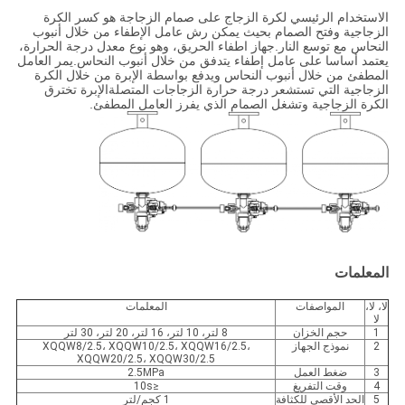
الاستخدام الرئيسي لكرة الزجاج على صمام الزجاجة هو كسر الكرة
الزجاجية وفتح الصمام بحيث يمكن رش عامل الإطفاء من خلال أنبوب
النحاس مع توسع النار.جهاز اطفاء الحريق، وهو نوع معدل درجة الحرارة،
يعتمد أساسا على عامل إطفاء يتدفق من خلال أنبوب النحاس.يمر العامل
المطفئ من خلال أنبوب النحاس ويدفع بواسطة الإبرة من خلال الكرة
الزجاجية التي تستشعر درجة حرارة الزجاجات المتصلةالإبرة تخترق
الكرة الزجاجية وتشغل الصمام الذي يفرز العامل المطفئ.
المعلمات
لا، لا،
المواصفات
المعلمات
لا
1
حجم الخزان
8 لتر، 10 لتر، 16 لتر، 20 لتر، 30 لتر
2
نموذج الجهاز
XQQW8/2.5، XQQW10/2.5، XQQW16/2.5،
XQQW20/2.5، XQQW30/2.5
3
ضغط العمل
2.5MPa
4
وقت التفريغ
≤10s
5
الحد الأقصى للكثافة
1 كجم/لتر