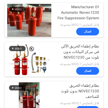
Manufacturer Of
67
Automatic Novec1230
Fire Suppression System
اسطوانات FM 200
قابل للتفاوض MOQ:1 مجموعة
اتصال
نظام إطفاء الحريق الآلي
في مركز البيانات بدون
تلوث من NOVEC1230
39
قابل للتفاوض MOQ:1 مجموعة
اسطوانات Novec
اتصال
1230
نظام إطفاء الحريق
NOVEC1230 بدون تلوث
للمتاحف
قابل للتفاوض MOQ:1 مجموعة