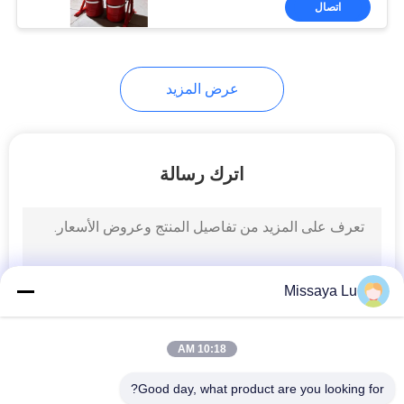
اتصال
24
اسطوانات غاز
الأرجونيت
عرض المزيد
اترك رسالة
10
اسطوانات ثاني أكسيد
الكربون
Missaya Lu
10:18 AM
Good day, what product are you looking for?
21