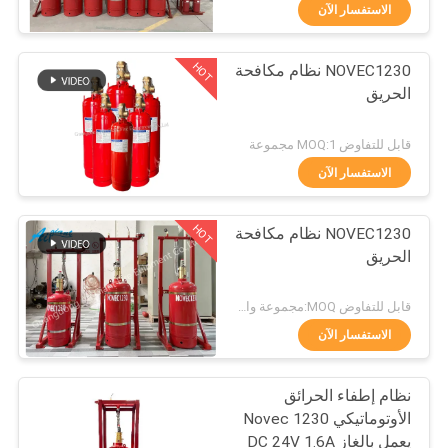
جولة
الاستفسار الآن
في
HOT
NOVEC1230 نظام مكافحة
المعمل
62
الحريق
نظام إخماد حريق الغاز
رقابة
قابل للتفاوض MOQ:1 مجموعة
الخامل
جودة
الاستفسار الآن
HOT
NOVEC1230 نظام مكافحة
تحميل
الحريق
47
اطلب
قابل للتفاوض MOQ:مجموعة واحدة
نظام مكافحة الحرائق
اقتباس
الاستفسار الآن
في المطبخ
نظام إطفاء الحرائق
خريطة
الأوتوماتيكي Novec 1230
الموقع
يعمل بالغاز DC 24V 1.6A