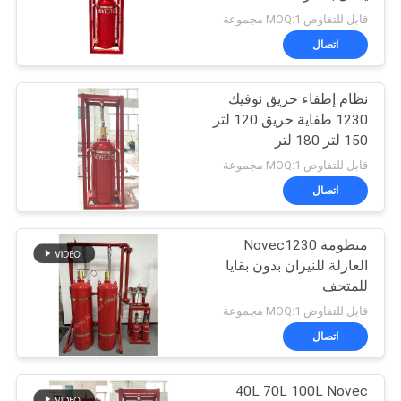
قابل للتفاوض MOQ:1 مجموعة
PRIVACY
اتصال
5
POLICY
نظام إخماد حريق
نظام إطفاء حريق نوفيك
1230 طفاية حريق 120 لتر
العامل النظيف
150 لتر 180 لتر
قابل للتفاوض MOQ:1 مجموعة
اتصال
منظومة Novec1230
19
العازلة للنيران بدون بقايا
نظام إخماد حريق ثاني
للمتحف
قابل للتفاوض MOQ:1 مجموعة
أكسيد الكربون
اتصال
40L 70L 100L Novec