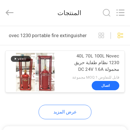
Guangdong
Air
Giant
المنتجات
Fire
Equipment
Co.,Ltd..
All
Rights
بيت
Reserved.
novec 1230 portable fire extinguisher التصنيع عبر الإنترنت
منتجات
40L 70L 100L Novec
1230 نظام طفاية حريق
عرض
محمولة DC 24V 1.6A
الواقع
قابل للتفاوض MOQ:1 مجموعة
الافتراضي
اتصال
معلومات
عرض المزيد
عنا