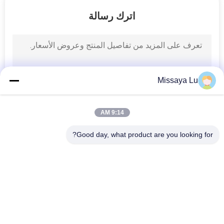
جولة
اترك رسالة
في
المعمل
رقابة
Missaya Lu
جودة
9:14 AM
تحميل
Good day, what product are you looking for?
اطلب
فئات شعبية
جميع
اقتباس
نظام إخماد الحرائق 
نظام إخماد الحرائق 
Fm200
Novec 1230
خريطة
نظام مكافحة الحرائق 
نظام إخماد حريق 
الموقع
في المطبخ
الغاز الخامل