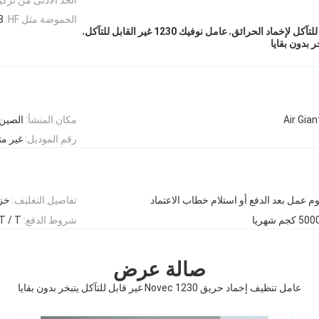
الحموضة مثل HF:
3 جزء في المليون
,
,
لتآكل لإخماد الحرائق
عامل نوفيك 1230 غير القابل للتآكل
Air Gian
مكان المنشأ:
الصين
رقم الموديل:
غير مت
تفاصيل التغليف:
خز
 كجم شهريا
شروط الدفع:
 C ، D / P ، T / T
صالة عرض
عامل تنظيف إخماد حريق Novec 1230 غير قابل للتآكل يتبخر بدون بقايا