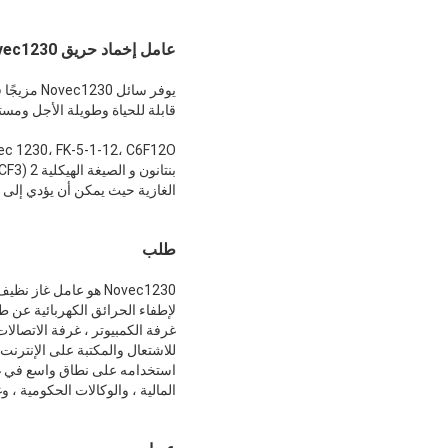
عامل إخماد حريق Novec1230 غير قابل للتآكل بدون تلوث للمكتبة
يوفر سائل
قابلة للحياة وطويلة الأجل ومستد
الغازية حيث يمكن أن يؤدي إلى 
طلب
Novec1230 هو عامل غ
لإطفاء الحرائق الكهربائية عن طر
غرفة الكمبيوتر ، غرفة الاتصالات
استخدامه على نطاق واسع في غرف
المالية ، والوكالات الحكومية ، و