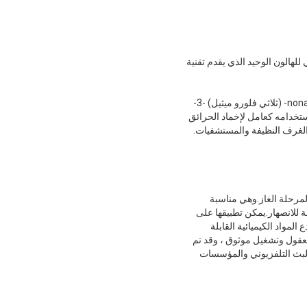
يميائي للهالون الوحيد الذي يقدم تقنية
Novec 1230، FK-5-1-12، C6F12O عبارة عن كيتون مفلور يحمل الاسم النظامي 1،1،1،2،2،4،5،5،5-nonafluoro-4- (ثلاثي فلورو ميثيل) -3-
بروبيل كيتون.يتم استخدامه كعامل لإخماد الحرائق
والغرف النظيفة والمستشفيات.
ي لمرحلة الغاز.وهي مناسبة
ة للانصهار.يمكن تطبيقها على
لمواد الكيميائية القابلة
ت ، المكتبة ، الأرشيف ، الخزانة وأماكن أخرى.نظام إطفاء الحرائق Novec بهيكل معقول وتشغيل موثوق ، وقد تم
البث التلفزيوني والمؤسسات