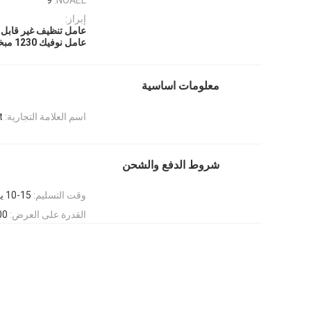
إبراز:
عامل تنظيف غير قابل ل
عامل نوفيك 1230 مبخر بدون بقايا
معلومات اساسية
اسم العلامة التجارية:
t
شروط الدفع والشحن
وقت التسليم:
10-15 يوم عمل بعد الدفع أو استلام خطاب الاعتماد
القدرة على العرض:
50000