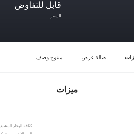
قابل للتفاوض
السعر
زات
صالة عرض
منتوج وصف
ميزات
كثافة البخار المشبع 20 ℃ (كجم / م 3):
الحد الأدنى من تركيز