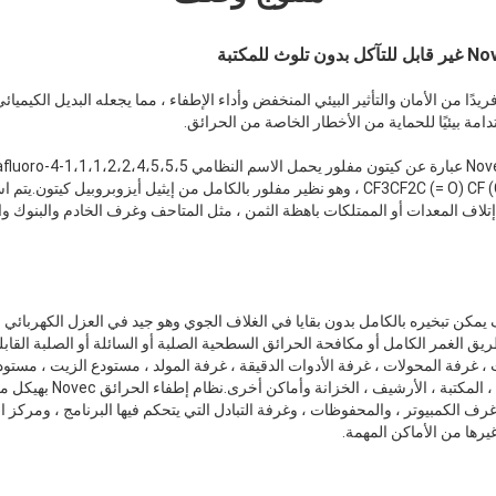
 Novec1230 مزيجًا فريدًا من الأمان والتأثير البيئي المنخفض وأداء الإطفاء ، مما يجعله البديل الك
امة بيئيًا للحماية من الأخطار الخاصة من الحرائق.
بنتانون و الصيغة الهيكلية CF3CF2C (= O) CF (CF3) 2 ، وهو نظير مفلور بالكامل من إيثيل أيزو
إتلاف المعدات أو الممتلكات باهظة الثمن ، مثل المتاحف وغرف الخادم والبنوك 
از نظيف يمكن تبخيره بالكامل بدون بقايا في الغلاف الجوي وهو جيد في العزل الكهربائ
يق الغمر الكامل أو مكافحة الحرائق السطحية الصلبة أو السائلة أو الصلبة القابل
 ، غرفة المحولات ، غرفة الأدوات الدقيقة ، غرفة المولد ، مستودع الزيت ، مستودع ا
للاشتعال والمكتبة على الإنترن
 الكمبيوتر ، والمحفوظات ، وغرفة التبادل التي يتحكم فيها البرنامج ، ومركز 
غيرها من الأماكن المهمة.