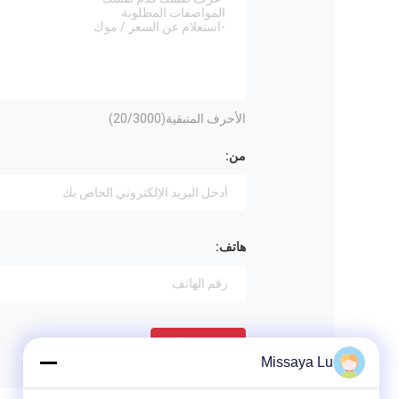
الأحرف المتبقية(
/3000)
20
من:
هاتف:
ﺎﺘﺼﻟ ﺍﻶﻧ
Missaya Lu