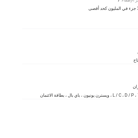
 كحد أقصى
اح
ان
L / ، ويسترن يونيون ، باي بال ، بطاقة الائتمان