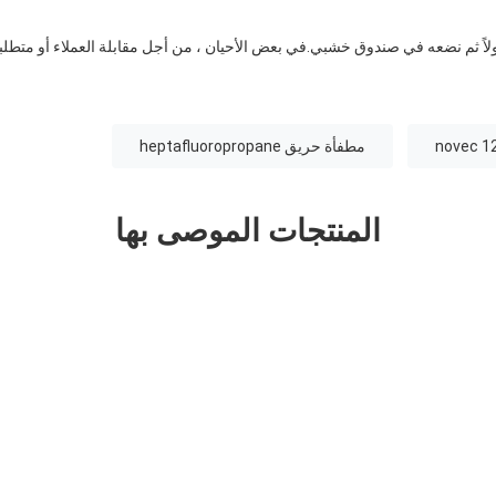
م أولاً ثم نضعه في صندوق خشبي.في بعض الأحيان ، من أجل مقابلة العملاء أو متطل
مطفأة حريق heptafluoropropane
المنتجات الموصى بها