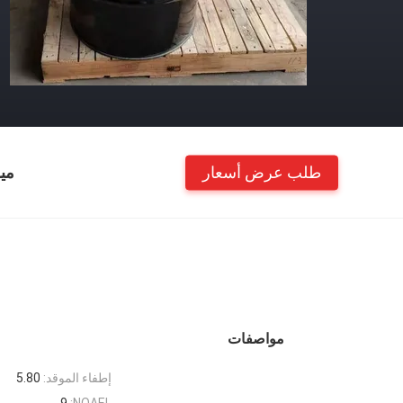
طلب عرض أسعار
مي
مواصفات
إطفاء الموقد:
5.80
9
NOAEL: