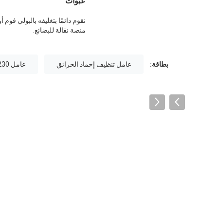
عبوات
نقوم دائمًا بتغليفه بالبولي فو
منصة نقالة للبضائع.
بطاقة:
عامل تنظيف إخماد الحرائق
عامل novec 1230