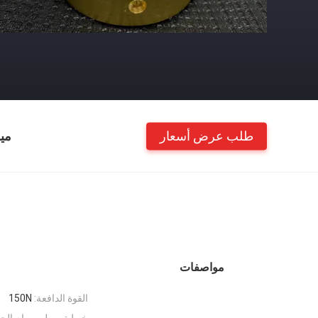
طلب عرض أسعار
مي
مواصفات
القوة الدافعة:
150N
خيط توصيل صمام الحاو