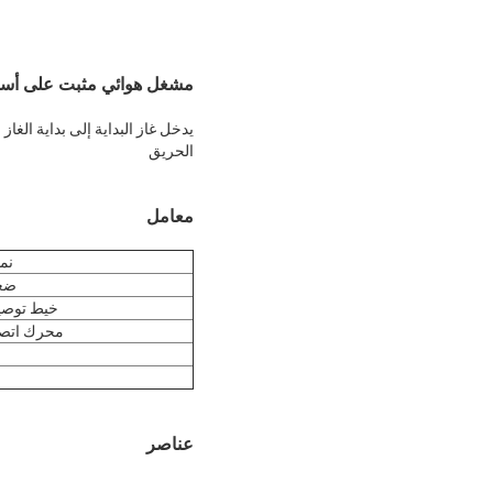
مشغل هوائي مثبت على أسطوانة
يدخل غاز البداية إلى بداية الغا
الحريق
معامل
نم
ضغ
خيط توصي
محرك اتصال
عناصر