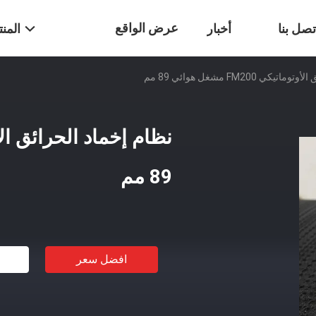
عرض الواقع
تصل بنا
أخبار
المن
ي FM200 مشغل هوائي 89 مم
الافتراضي
89 مم
افضل سعر