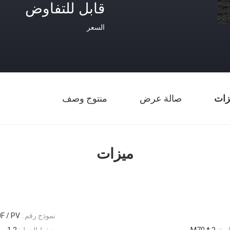
قابل للتفاوض
السعر
زات
صالة عرض
منتوج وصف
ميزات
نموذج رقم.:
F / PV
ية:
M70 * 2
ضغط العمل:
1.2 ميجا باسكال