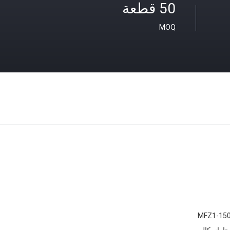
50 قطعة
MOQ
MFZ1-150