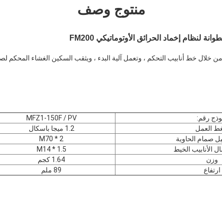
منتوج وصف
 لنظام إخماد الحرائق الأوتوماتيكي FM200
ز من خلال خط أنابيب التحكم ، وتعمل آلية البدء ، ويثقب السكين الغشاء المحكم ل
وذج رقم:
MFZ1-150F / PV
ط العمل
1.2 ميجا باسكال
ل صمام الحاوية
M70 * 2
 الأنابيب الخيط
M14 * 1.5
وزن
1.64 كجم
ارتفاع
89 ملم