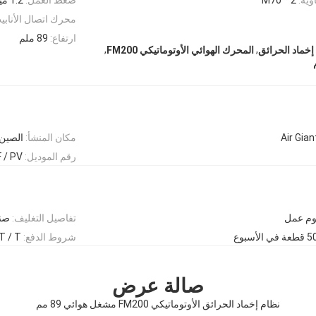
محرك اتصال الأنابي
ارتفاع:
89 ملم
,
,
إخماد الحرائق
المحرك الهوائي الأوتوماتيكي FM200
Air Gian
مكان المنشأ:
الصين
رقم الموديل:
 / PV
تفاصيل التغليف:
صند
في الأسبوع
شروط الدفع:
 C ، D / P ، T / T
صالة عرض
نظام إخماد الحرائق الأوتوماتيكي FM200 مشغل هوائي 89 مم