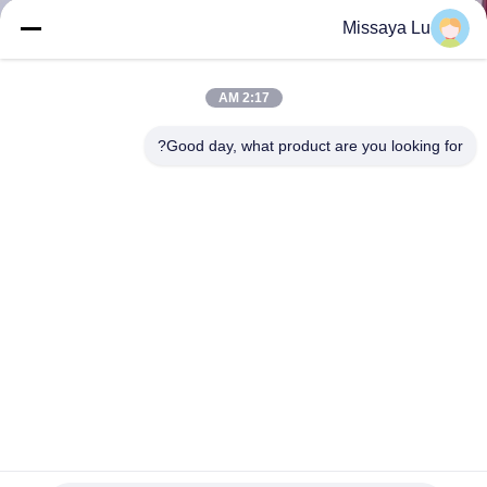
جولة
Missaya Lu
في
المعمل
2:17 AM
Good day, what product are you looking for?
رقابة
جودة
تحميل
اطلب
اقتباس
خريطة
نظام إطفاء حريق FM200 عالي الجودة بدون تلوث للمتحف
الموقع