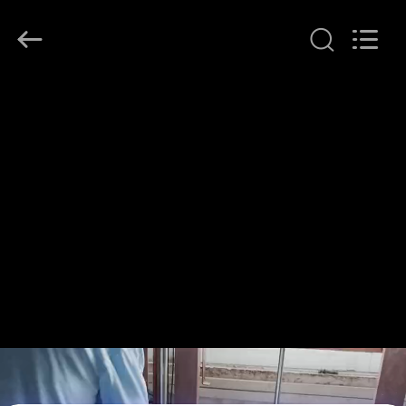
Guangdong
Air
Giant
Fire
Equipment
Co.,Ltd..
All
Rights
بيت
Reserved.
منتجات
عرض
الواقع
الافتراضي
معلومات
عنا