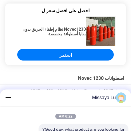
احصل على افضل سعر ل
Novec1230 نظام إطفاء الحريق بدون
بقايا أسطوانة مخصصة
استمر
اسطوانات Novec 1230
نوفيك 1230 نظام منع الاسطوانات 120 لتر 150 لتر 180 لتر
Missaya Lu
Novec1230 أسطوانة غاز النيتروجين 4.2MPa بدون تلوث في غرفة
التخزين
6:22 AM
أسطوانة لنظام إطفاء حريق PERFLUORO التلقائي بدون بقايا لمركز
البيانات
Good day, what product are you looking for?