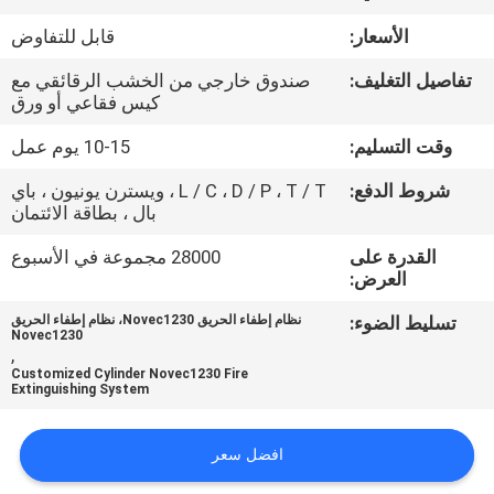
جولة
الأسعار:
قابل للتفاوض
في
تفاصيل التغليف:
صندوق خارجي من الخشب الرقائقي مع
المعمل
كيس فقاعي أو ورق
وقت التسليم:
10-15 يوم عمل
رقابة
شروط الدفع:
L / C ، D / P ، T / T ، ويسترن يونيون ، باي
جودة
بال ، بطاقة الائتمان
القدرة على
28000 مجموعة في الأسبوع
تحميل
العرض:
تسليط الضوء:
نظام إطفاء الحريق Novec1230، نظام إطفاء الحريق
اطلب
Novec1230
,
اقتباس
Customized Cylinder Novec1230 Fire
Extinguishing System
خريطة
افضل سعر
الموقع