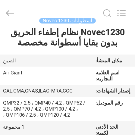
Guangdong
Air
Giant
Fire
Equipment
اسطوانات Novec 1230
Co.,Ltd..
All
Rights
Novec1230 نظام إطفاء الحريق
بيت
Reserved.
بدون بقايا أسطوانة مخصصة
منتجات
مكان المنشأ:
الصين
عرض
اسم العلامة
Air Giant
الواقع
التجارية:
الافتراضي
إصدار الشهادات:
CAL,CMA,CNAS,ILAC-MRA,CCC
رقم الموديل:
QMP32 / 2.5 ، QMP40 / 4.2 ، QMP52 /
معلومات
2.5 ، QMP70 / 4.2 ، QMP100 / 4.2 ،
QMP106 / 2.5 ، QMP120 / 4.2 ،
عنا
الحد الأدنى
1 مجموعة
لكمية: