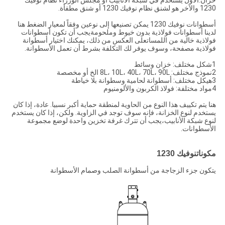
خزان.الأول يستخدم في شبكة الأنابيب أو مجلس الوزراء نظام نوفيك
1230 والآخر هو لشنق نظام نوفيك 1230 أو شنق مطفأة.
أسطوانات نوفيك 1230 يمكن تصنيعها إلى نوعين وفقاً لمعيار الضغط هنا
لدينا أسطوانات فولاذية بدون خيوط وملحومةيجب أن تكون أسطوانات
فولاذية خالية من اللمساتعلى العكس من ذلك، يمكنك اختيار أسطوانة
فولاذية مصفحة، وسوف يوفر لك التكلفة بشرط أن تعمل الأسطوانة.
1شكل مختلف: خزان وسائط
2نموذج مختلف: 8L، 10L، 40L، 70L، 90L الخ أو مخصصة
3هيكل مختلف: أسطوانة لحامية وسطوانة بلا خياطة
4مواد مختلفة: فولاذ الكربون والألومنيوم
هنا يتم تكييف هذا النوع من الحاوية لمنطقة حماية أكبر نسبيا. عادة، إذا كان
يستخدم لنوع الخزانة، فإنه سوف توجد في الزاوية. ولكن، إذا كان يستخدم
لنوع شبكة الأنابيب،يجب أن تترك غرفة تخزين واحدة لوضع مجموعة
الأسطوانات.
مكونات
نوفيك 1230
يتكون جزء الزجاجة من أسطوانة الصلب وصمام الأسطوانة