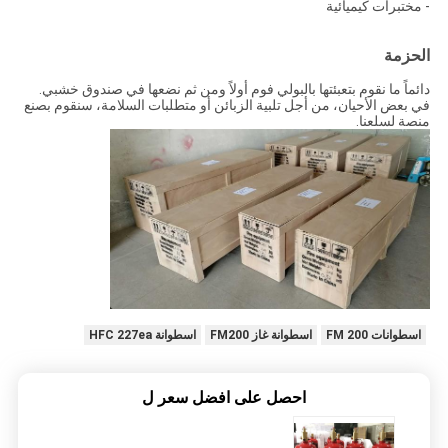
- مختبرات كيميائية
الحزمة
دائماً ما نقوم بتعبئتها بالبولي فوم أولاً ومن ثم نضعها في صندوق خشبي.
في بعض الأحيان، من أجل تلبية الزبائن أو متطلبات السلامة، سنقوم بصنع
منصة لسلعنا.
اسطوانات FM 200
اسطوانة غاز FM200
اسطوانة HFC 227ea
احصل على افضل سعر ل