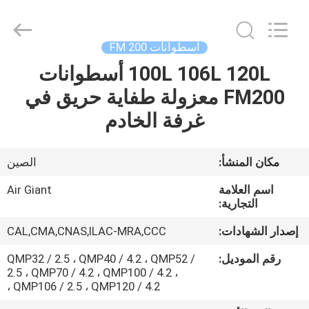
Guangdong
Air
Giant
Fire
Equipment
اسطوانات FM 200
Co.,Ltd..
All
Rights
100L 106L 120L أسطوانات
بيت
Reserved.
FM200 معزولة طفاية حريق في
منتجات
غرفة الخادم
عرض
مكان المنشأ:
الصين
الواقع
اسم العلامة
Air Giant
الافتراضي
التجارية:
إصدار الشهادات:
CAL,CMA,CNAS,ILAC-MRA,CCC
معلومات
رقم الموديل:
QMP32 / 2.5 ، QMP40 / 4.2 ، QMP52 /
عنا
2.5 ، QMP70 / 4.2 ، QMP100 / 4.2 ،
QMP106 / 2.5 ، QMP120 / 4.2 ،