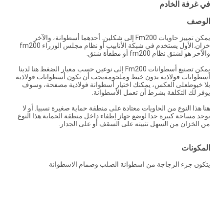
في غرفة الخادم
الوصف
يمكن تمييز حاويات Fm200 إلى شكلين. أحدهما أسطوانة، والآخر
خزان.الأول يستخدم في شبكة الأنابيب أو نظام مجلس الوزراء fm200
والآخر هو لشنق نظام fm200 أو مطفأة شنق.
يمكن تصنيع أسطوانات Fm200 إلى نوعين حسب معيار الضغط هنا لدينا
أسطوانات فولاذية بدون خيط وملحومةيجب أن تكون أسطوانات فولاذية
بلا خيوطعلى العكس، يمكنك اختيار أسطوانة فولاذية مصفحة، وسوف
يوفر لك التكلفة بشرط أن تعمل الأسطوانة.
هنا هذا النوع من الحاويات معتادة على منطقة حماية صغيرة نسبيا. أو لا
يوجد مساحة كبيرة جدا لوضع جهاز إطفاء داخل منطقة الحماية.هذا النوع
من الخزان من السهل تثبيته على السقف أو على الجدار.
المكونات
يتكون جزء الزجاجة من اسطوانة الصلب وصمام الاسطوانة