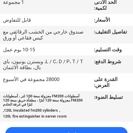
الحد الأدنى
1 مجموعة
جولة
لكمية:
في
الأسعار:
قابل للتفاوض
المعمل
تفاصيل التغليف:
صندوق خارجي من الخشب الرقائقي مع
كيس فقاعي أو ورق
رقابة
وقت التسليم:
10-15 يوم عمل
جودة
شروط الدفع:
L / C، D / P، T / T، ويسترن يونيون، باي
بال، بطاقة الائتمان
تحميل
القدرة على
28000 مجموعة في الأسبوع
العرض:
اطلب
تسليط الضوء:
أسطوانات FM200 معزولة سعة 100 لتر ، أسطوانات
اقتباس
FM200 معزولة سعة 120 لترًا ، مطفأة حريق سعة 120
لترًا في غرفة الخادم
,
,
120L Insulated fm200 cylinders
120L fire extinguisher in server room
خريطة
الموقع