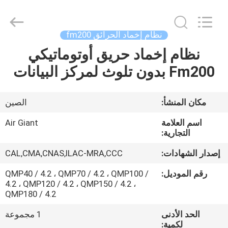
Guangdong
Air
Giant
Fire
Equipment
نظام إخماد الحرائق fm200
Co.,Ltd..
All
Rights
نظام إخماد حريق أوتوماتيكي
بيت
Reserved.
Fm200 بدون تلوث لمركز البيانات
منتجات
مكان المنشأ:
الصين
عرض
اسم العلامة
Air Giant
الواقع
التجارية:
الافتراضي
إصدار الشهادات:
CAL,CMA,CNAS,ILAC-MRA,CCC
رقم الموديل:
QMP40 / 4.2 ، QMP70 / 4.2 ، QMP100 /
معلومات
4.2 ، QMP120 / 4.2 ، QMP150 / 4.2 ،
QMP180 / 4.2
عنا
الحد الأدنى
1 مجموعة
لكمية: