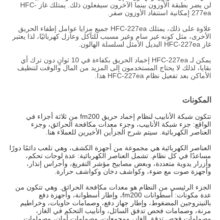
لن يضر بطبقة الأوزون بينما الآخرون سيفعلون ذلك. يمتلك غاز HFC-
277ea إمكانية استنفاد الأوزون صفر.
علاوة على ذلك، يمتلك HFC-227ea جميع مزايا عوامل إطفاء الحريق
الأخرى، مثل كونه غير سام وغير مسبب للتآكل وعازل كهربائيًا، لذا يعتبر
غاز HFC-227ea البديل الأمثل لسلسلة الهالون.
يمكن لـ HFC-227ea إخماد الحريق بكفاءة في 10 ثوانٍ دون ترك أي
بقايا، لذلك لا يحتاج المستخدمون إلى المزيد من المال والوقت لتنظيف
الأماكن بعد تفعيل نظام HFC-227ea هذا.
المكونات
تتكون شبكة الأنابيب لنظام إخماد حريق fm200 من ثلاثة أجزاء في
الواقع: جزء شبكة الأنابيب، وجزء معدات مكافحة الحرائق، وجزء
العناصر الكهربائية. سيتم شرح الجزأين الأخيرين للعملاء هنا.
العناصر الكهربائية هي مجموعة من أجهزة الكشف، وهي تلعب دائمًا دورًا
مساعدًا في كل نظام. تشمل العناصر الكهربائية: عدة لوحات تحكم،
وأزرار يدوية متعددة، وبعض مصابيح مؤشر التفريغ، وأجراس إنذار،
وأجهزة صوت مع ضوء، وكواشف دخان وكواشف حرارة.
الجزء الرئيسي من النظام هو معدات مكافحة الحرائق. وهي تتكون من
عدة مكونات: أسطوانات fm200، وإطار أسطوانة، وأجهزة دفع
بالنيتروجين المضغوط، وإطار جهاز دفع، وصمامات حاويات، وخراطيم
مرنة، وصمامات فحص تدفق السائل، وأنابيب التحكم في الغاز،
وصمامات فحص تدفق الغاز، ومجمعات، وصمامات أمان، وصمامات