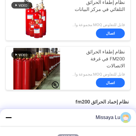
نظام إطفاء الحرائق
التلقائي في مركز البيانات
قابل للتفاوض MOQ:مجموعة واحدة
اتصال
نظام إطفاء الحرائق
FM200 في غرفة
الاتصالات
قابل للتفاوض MOQ:مجموعة واحدة
اتصال
نظام إخماد الحرائق fm200
2.5MPa نظام إخماد حريق خزانة كهربائية Fm200 طفاية حريق
Missaya Lu
أوتوماتيكية
نظام قمع غاز FM200 غير قابل للتآكل بدون تلوث DC 24V 1.6A