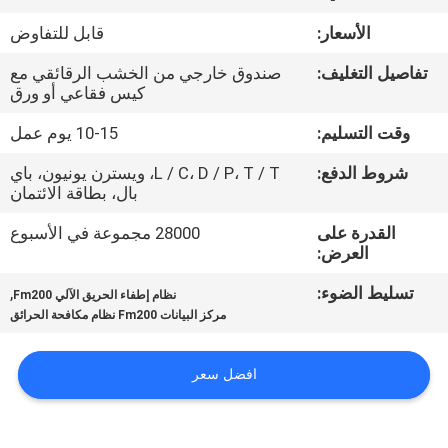
جولة
الأسعار:
قابل للتفاوض
في
تفاصيل التغليف:
صندوق خارجي من الخشب الرقائقي مع
المعمل
كيس فقاعي أو ورق
وقت التسليم:
10-15 يوم عمل
رقابة
شروط الدفع:
L / C، D / P، T / T، ويسترن يونيون، باي
جودة
بال، بطاقة الائتمان
القدرة على
28000 مجموعة في الأسبوع
تحميل
العرض:
تسليط الضوء:
,
نظام إطفاء الحريق الآلي Fm200
اطلب
مركز البيانات Fm200 نظام مكافحة الحرائق
اقتباس
افضل سعر
خريطة
الموقع