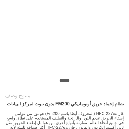
PRIVACY
POLICY
منتوج وصف
نظام إخماد حريق أوتوماتيكي FM200 بدون تلوث لمركز البيانات
غاز HFC-227ea (المعروف أيضًا باسم Fm200) هو نوع من عوامل
إطفاء الحريق عديم اللون والرائحة والنظيف المستخدم على نطاق واسع
في جميع أنحاء العالم. مقارنة بأنواع أخرى من عوامل إطفاء الحريق مثل
ثاني أكسيد الكربون والهالون، فإن HFC-227ea أكثر صداقة للبيئة لأنه