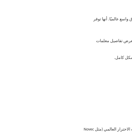
نطاق واسع عالميًا. أنها توفر
يث يعرض تفاصيل معلمات
بشكل كامل.
ومع التركيز العالمي المتزايد على تغير المناخ، فإن العوامل ذات القدرة المنخفضة على إحداث الاحترار العالمي (مثل Novec