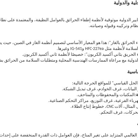
حلية والدولية
I وNFPA 2001 أكثر المعايير الدولية موثوقية لأنظمة إطفاء الحرائق بالعوامل النظيفة، والمعتمدة على 
م وتركيبه وقبوله وصيانته.
 إطفاء الحرائق بالغاز": هذا هو المعيار الأساسي لتصميم أنظمة الغاز في الصين، ح
ل HFC-227ea وIG-541 وغيرها.
الدولية مع مراعاة الممارسات الهندسية المحلية ومتطلبات السلامة من الحرائق 
اسية
الحل القياسي" للمواقع الحرجة التالية:
البيانات، غرف الخوادم، غرف تبديل الشبكة.
:
المكتبات والمحفوظات والمتاحف.
باء الفرعية، غرف التوزيع، مراكز التحكم الصناعية.
ات CNC، خطوط إنتاج الطلاء.
حركات، غرف التحكم.