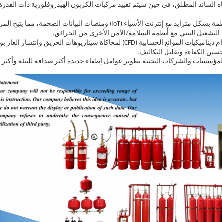
صبح الاتجاه السائد المطلق، في حين سيتم تقييد مركبات الكربون الهيدروفلورية ذات القدر
يتم دمج الأنظمة بشكل متزايد مع إنترنت الأشياء (IoT) ومنصات البيانات ا
ية التشغيل البيني مع أنظمة السلامة/الأمن الأخرى من الحرائق.
يسمح استخدام ديناميكيات الموائع الحسابية (CFD) لمحاكاة سيناريوهات الحري
سين الكفاءة وتقليل التكاليف.
مؤسسات والشركات البحثية تطوير عوامل إطفاء جديدة أكثر صداقة للبيئة وأكثر أما