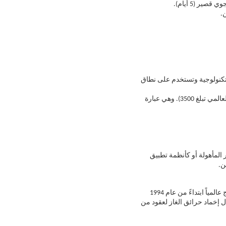
لتكنولوجية وتستخدم على نطاق
قيم عالية لإحداث الاحترار العالمي (على سبيل المثال، يحتوي HFC-227ea على قدرة على إحداث الاحترار العالمي تبلغ 3500). وهي عبارة
المأهولة أو كأنظمة تطبيق
ن.
ونظراً لقدرتهما الشديدة على استنفاد الأوزون (ارتفاع استنفاد الأوزون)، فقد تم حظر الهالون 1301 و1211 من الإنتاج عالمياً ابتداءً من عام 1994
ل إخماد حرائق الغاز لعقود من