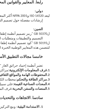
رابعا. المعايير والقوانين الم
دولي:
ل
يعد SO 14520
إرشادات مفصلة حول تصميم النظا
الصين:
ل
GB 50370 "رمز تصميم أنظمة
التصميم والتطبيقات ومتطلبات السلامة لأنظمة مث
ل
GB 50193 "كود تصميم أنظمة إطفاء الحريق بثاني أكسيد الكربون": خصيصًا لأنظمة ثاني أكسيد الكربون.
ل
تتضمن هذه المعايير الوطنية الخبرة 
خامسا مجالات التطبيق الأس
تعتبر أنظمة إخماد حرائق الغاز "
1.
غرف المعلومات الإلكترونية:
مراكز 
2.
المحفوظات الهامة والمواقع الثقافية
3.
مراكز الطاقة والتحكم:
محطات الكهر
4.
المعدات الصناعية القيمة:
على سبيل المثال، آل
5.
المنصات والسفن البحرية:
غرف الم
سادسا. الاتجاهات والتحديات
1. الاستدامة البيئية: