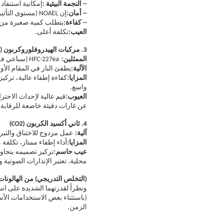
-- النجمة البيئية :
إمكانية استنفاد الأوزون صفر (ODP)، وإمكانية الاحترار العا
-- أمان:
إن NOAEL (مستوى التأثير الضار غير الملحوظ) أعلى بكثير من تركيز التصميم، مما يجعله آمنًا جدًا للموظفين.
-- كفاءة:
يتطلب كمية صغيرة من ا
العيب:
تكلفة أعلى.
3. مركبات الهيدروفلوروكربون (HFCs)
الممثلين:
HFC-227ea (سباعي فلورو بروبان)، HFC-125، HFC-23
الآلية:
يطفئ النار في المقام الأول
المزايا:
كفاءة إطفاء عالية، تركي
واسع.
العيوب:
عن غازات دفيئة خاضعة للرقابة
4. ثاني أكسيد الكربون (CO2)
آلية
:
عمل مزدوج للاختناق والتبري
المزايا:
أداء إطفاء ممتاز، تكلفة
عيب حاسم:
تركيز تصميمه يتجاوز
محلية. تعتبر الإنذارات الصوتية 
(التخلص التدريجي) من الهالونات
(باستثناء بعض الاستخدامات الأس
الزمن.