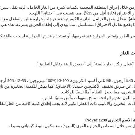
من خلال إغراق المنطقة المحمية بكميات كبيرة من الغاز الخامل، فإنه يقلل بسرع
من 15%)، مما يتسبب في "اختناق" اللهب.
تتحلل بعض العوامل الغازية الكيميائية عند درجات حرارة عالية وتتفاعل مع الج
ا يقطع تفاعل الاحتراق المتسلسل، مما يؤدي إلى إطفاء الحريق بسرعة. هذه هي الآ
ير الطور وتمتص الحرارة عند تفريغها، أو تستخدم قدرتها الحرارية لسحب طاقة ك
ات الغاز
"فعال ولكن ضار بالبيئة" إلى "صديق للبيئة وقابل للتطبيق".
ول عن طريق تخفيف الأكسجين جسديًا (الاختناق). كما يمكن للكمية الصغيرة من ثا
شري، مما يجعل النظام آمنًا نسبيًا للركاب.
اللون، عديم الرائحة، متاح بسهولة، وآمن نسبيًا للناس.
ت التخزين والأنابيب ذات القطر الكبير لأنه يجب إطلاق كمية كافية من الغاز لت
ل من خلال امتصاص الحرارة القوي (التبريد)، مع مكون تثبيط كيميائي بسيط.