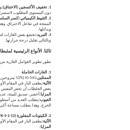
1. تخفيف الأكسجين (الاختناق):
و
دون المستوى المطلوب لاستمرار الاحتراق (عادة أقل 
2. التثبيط الكيميائي (كسر السلسلة):
المنتجة في تفاعل الاحتراق. وهذ
وبدائلها.
3. التبريد:
تخضع بعض الغازات لتغ
وبالتالي تقليل درجة حرارتها.
ثالثا. الأنواع الرئيسية لمثبط
تطور تطوير العوامل الغازية من 
1. الغازات الخاملة
الممثلين:
IG-541 (52% نيتروجين، 40% أرجون، 8% ثاني أكسيد الكربون)، IG-100 (100% نيتروجين)، IG-55 (50% أرجون، 50% نيتروجين)
الآلية:
يطفئ النار في المقام الأ
بعض الخلطات أن تحفز التنفس الب
المزايا:
أخضر، صديق للبيئة، عديم 
العيوب:
يتطلب العديد من أسطوانا
الحرج. وهذا يتطلب مساحة أكبر.
2. الكيتونات المفلورة (FK-5-1-12، الاسم التجاري Novec 1230)
الآلية:
يطفئ النار في المقام الأو
المزايا: