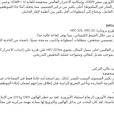
لمي منخفضة للغاية (GWP = 1)، وعمر جوي قصير (5 أيام).
لعامل، ويحتاج إلى أسطوانات أقل بكثير من أنظمة الغاز الخامل.
 من خلال التثبيط الكيميائي، مما يوفر كفاءة عالية جدًا.
ز تصميمي منخفض، متطلبات أسطوانة وأنابيب مدمجة نسبيًا. ناضجة من الناحية ا
 بموجب تعديل كيغالي وستواجه عملية التخفيض التدريجي.
د عالي التركيز.
 منخفضة.
 بكثير المستوى المميت للبشر. لذلك، يتم استخدامه عادةً فقط في المساحات غير 
والمرئية الصارمة وتأخير التفريغ إلزامية قبل إطلاق سراحهم لضمان إجلاء الموظفي
اسية). لقد كان البحث عن بدائل الهالون والترويج لها بمثابة مهمة مركزية في مجا