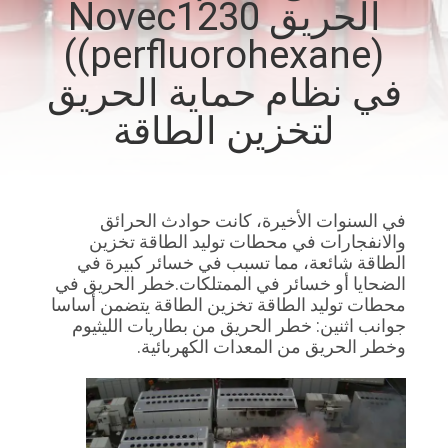
الحريق Novec1230
جولة
((perfluorohexane)
في
المعمل
في نظام حماية الحريق
لتخزين الطاقة
رقابة
جودة
في السنوات الأخيرة، كانت حوادث الحرائق
تحميل
والانفجارات في محطات توليد الطاقة تخزين
الطاقة شائعة، مما تسبب في خسائر كبيرة في
الضحايا أو خسائر في الممتلكات.خطر الحريق في
اطلب
محطات توليد الطاقة تخزين الطاقة يتضمن أساسا
جوانب اثنين: خطر الحريق من بطاريات الليثيوم
اقتباس
وخطر الحريق من المعدات الكهربائية.
خريطة
الموقع